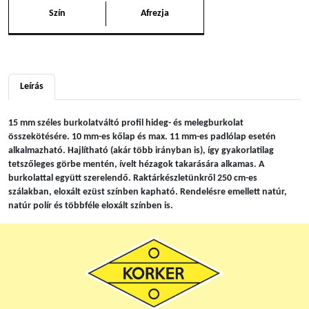
Szín
Afrezja
Leírás
15 mm széles burkolatváltó profil hideg- és melegburkolat
összekötésére. 10 mm-es kőlap és max. 11 mm-es padlólap esetén
alkalmazható. Hajlítható (akár több irányban is), így gyakorlatilag
tetszőleges görbe mentén, ívelt hézagok takarására alkamas. A
burkolattal együtt szerelendő. Raktárkészletünkről 250 cm-es
szálakban, eloxált ezüst színben kapható. Rendelésre emellett natúr,
natúr polír és többféle eloxált színben is.