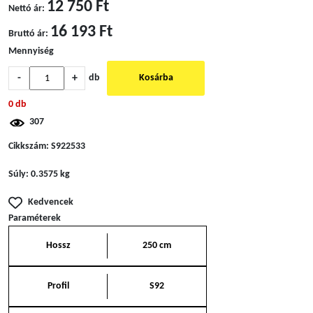
12 750 Ft
Nettó ár:
16 193 Ft
Bruttó ár:
Mennyiség
-
+
db
Kosárba
0 db
307
Cikkszám:
S922533
Súly:
0.3575 kg
Kedvencek
Paraméterek
Hossz
250 cm
Profil
S92