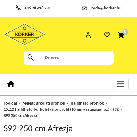
+36 28 418 234
iroda@korker.hu
0
Főoldal
Melegburkolati profilok
Hajlítható profilok
15x12 hajlítható burkolatváltó profil (10mm vastagsághoz) - S92
S92 250 cm Afrezja
S92 250 cm Afrezja