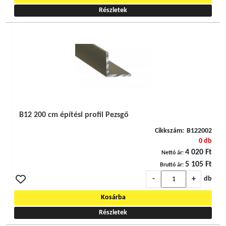
Részletek
B12 200 cm építési profil Pezsgő
Cikkszám:
B122002
0 db
4 020 Ft
Nettó ár:
5 105 Ft
Bruttó ár:
-
+
db
Kosárba
Részletek