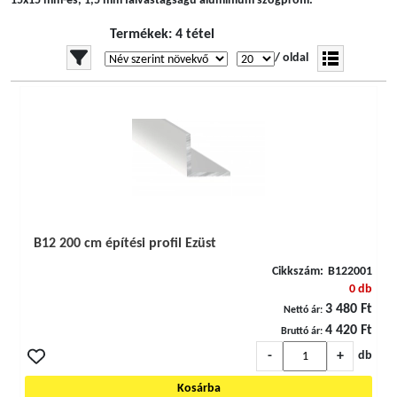
15x15 mm-es, 1,5 mm falvastagságú alumínium szögprofil.
Termékek: 4 tétel
/ oldal
B12 200 cm építési profil Ezüst
Cikkszám:
B122001
0 db
3 480 Ft
Nettó ár:
4 420 Ft
Bruttó ár:
-
+
db
Kosárba