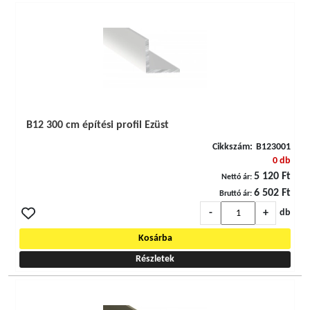
B12 300 cm építési profil Ezüst
Cikkszám:
B123001
0 db
5 120 Ft
Nettó ár:
6 502 Ft
Bruttó ár:
-
+
db
Kosárba
Részletek