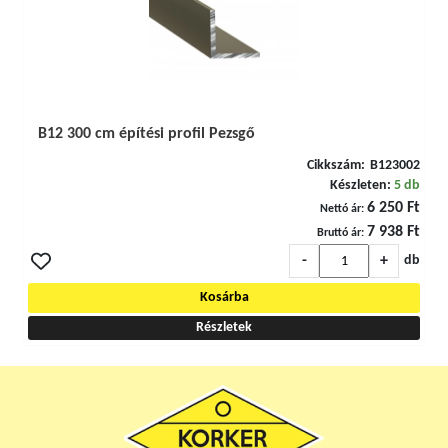
B12 300 cm építési profil Pezsgő
Cikkszám:
B123002
Készleten:
5 db
6 250 Ft
Nettó ár:
7 938 Ft
Bruttó ár:
-
+
db
Kosárba
Részletek