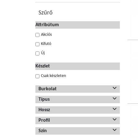
Szűrő
Attribútum
Akciós
Kifutó
Új
Készlet
Csak készleten
Burkolat
Típus
Hossz
Profil
Szín