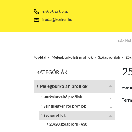
+36 28 418 234
iroda@korker.hu
Főoldal
Főoldal
Melegburkolati profilok
Szögprofilok
25x
25
KATEGÓRIÁK
Melegburkolati profilok
25x10
Burkolatváltó profilok
Term
Szintkiegyenlítő profilok
Szögprofilok
20x20 szögprofil - A30