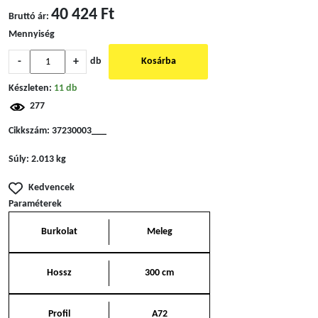
40 424 Ft
Bruttó ár:
Mennyiség
-
+
db
Kosárba
Készleten:
11 db
277
Cikkszám:
37230003___
Súly:
2.013 kg
Kedvencek
Paraméterek
Burkolat
Meleg
Hossz
300 cm
Profil
A72