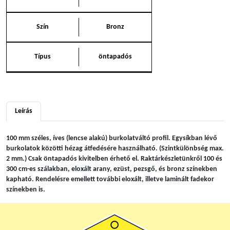
Szín
Bronz
Típus
öntapadós
Leírás
100 mm széles, íves (lencse alakú) burkolatváltó profil. Egysíkban lévő
burkolatok közötti hézag átfedésére használható. (Szintkülönbség max.
2 mm.) Csak öntapadós kivitelben érhető el. Raktárkészletünkről 100 és
300 cm-es szálakban, eloxált arany, ezüst, pezsgő, és bronz színekben
kapható. Rendelésre emellett további eloxált, illetve laminált fadekor
színekben is.