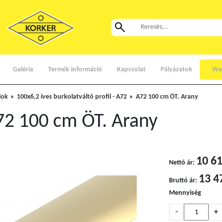
Galéria
Termék információ
Kapcsolat
Pályázatok
We
lok
100x6,2 íves burkolatváltó profil - A72
A72 100 cm ÖT. Arany
72 100 cm ÖT. Arany
10 61
Nettó ár:
13 4
Bruttó ár:
Mennyiség
-
+