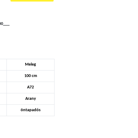
00___
Meleg
100 cm
A72
Arany
öntapadós