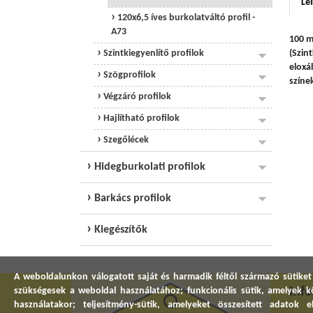
Leí
120x6,5 íves burkolatváltó profil -
A73
100 m
Szintkiegyenlítő profilok
(Szin
eloxá
Szögprofilok
színe
Végzáró profilok
Hajlítható profilok
Szegőlécek
Hidegburkolati profilok
Barkács profilok
Kiegészítők
A weboldalunkon válogatott saját és harmadik féltől származó sütiket
Inf
szükségesek a weboldal használatához; funkcionális sütik, amelyek
használatakor; teljesítmény-sütik, amelyeket összesített adatok 