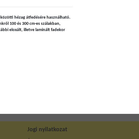
k közötti hézag átfedésére használható.
nkről 100 és 300 cm-es szálakban,
bbi eloxált, illetve laminált fadekor
Jogi nyilatkozat