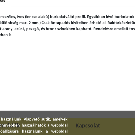
rás
m széles, íves (lencse alakú) burkolatváltó profil. Egysíkban lévő burkolato
tkülönbség max. 2 mm.) Csak öntapadós kivitelben érhető el. Raktárkészletü
lt arany, ezüst, pezsgő, és bronz színekben kapható. Rendelésre emellett tová
kben is.
 használunk: Alapvető sütik, amelyek
ormációk
Kapcsolat
 könnyebben használhatók a weboldal
előállítására használunk a weboldal