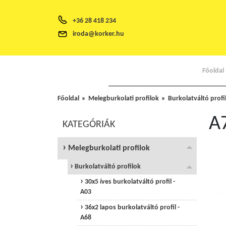
+36 28 418 234
iroda@korker.hu
Főoldal
Főoldal
Melegburkolati profilok
Burkolatváltó profi
A
KATEGÓRIÁK
Melegburkolati profilok
Burkolatváltó profilok
30x5 íves burkolatváltó profil -
A03
36x2 lapos burkolatváltó profil -
A68