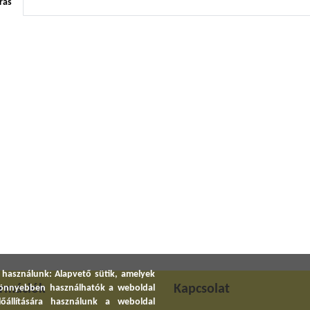
rás
 használunk: Alapvető sütik, amelyek
ormációk
Kapcsolat
 könnyebben használhatók a weboldal
előállítására használunk a weboldal