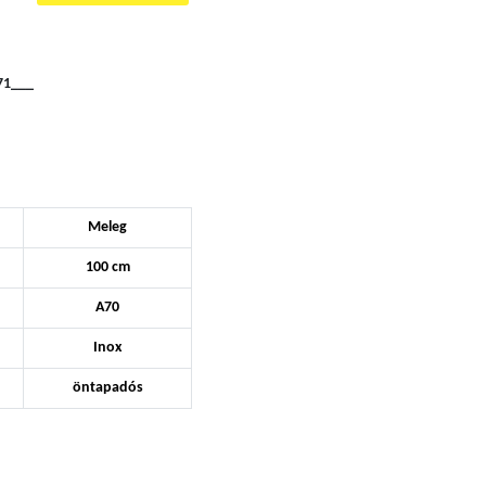
71___
Meleg
100 cm
A70
Inox
öntapadós