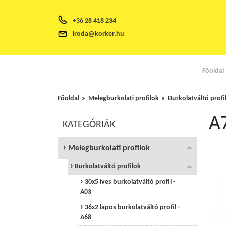
+36 28 418 234
iroda@korker.hu
Főoldal
Főoldal
Melegburkolati profilok
Burkolatváltó profi
A7
KATEGÓRIÁK
Melegburkolati profilok
Burkolatváltó profilok
30x5 íves burkolatváltó profil -
A03
36x2 lapos burkolatváltó profil -
A68