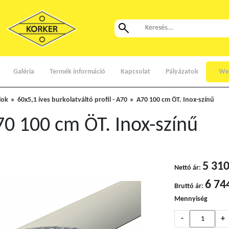
Galéria
Termék információ
Kapcsolat
Pályázatok
We
lok
60x5,1 íves burkolatváltó profil - A70
A70 100 cm ÖT. Inox-színű
0 100 cm ÖT. Inox-színű
5 310
Nettó ár:
6 74
Bruttó ár:
Mennyiség
-
+