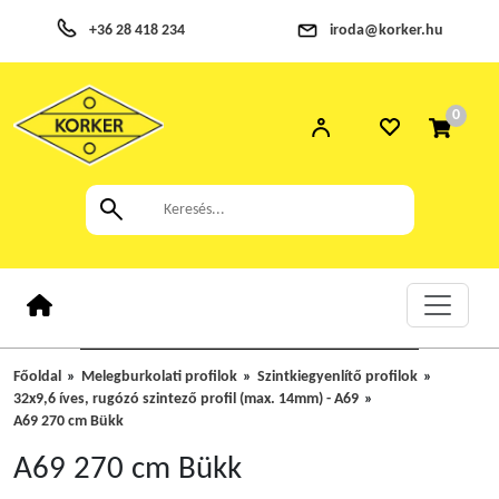
+36 28 418 234
iroda@korker.hu
0
Főoldal
Melegburkolati profilok
Szintkiegyenlítő profilok
32x9,6 íves, rugózó szintező profil (max. 14mm) - A69
A69 270 cm Bükk
A69 270 cm Bükk