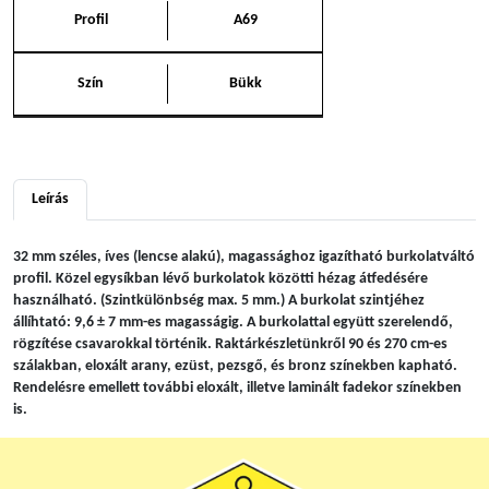
Profil
A69
Szín
Bükk
Leírás
32 mm széles, íves (lencse alakú), magassághoz igazítható burkolatváltó
profil. Közel egysíkban lévő burkolatok közötti hézag átfedésére
használható. (Szintkülönbség max. 5 mm.) A burkolat szintjéhez
állíhtató: 9,6 ± 7 mm-es magasságig. A burkolattal együtt szerelendő,
rögzítése csavarokkal történik. Raktárkészletünkről 90 és 270 cm-es
szálakban, eloxált arany, ezüst, pezsgő, és bronz színekben kapható.
Rendelésre emellett további eloxált, illetve laminált fadekor színekben
is.