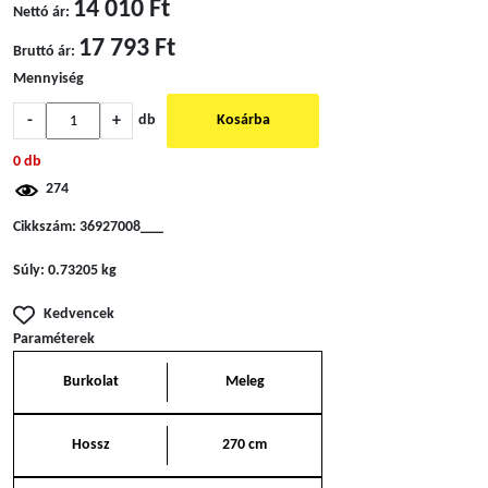
14 010 Ft
Nettó ár:
17 793 Ft
Bruttó ár:
Mennyiség
-
+
db
Kosárba
0 db
274
Cikkszám:
36927008___
Súly:
0.73205 kg
Kedvencek
Paraméterek
Burkolat
Meleg
Hossz
270 cm