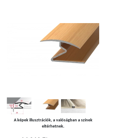
A képek illusztrációk, a valóságban a színek
eltérhetnek.