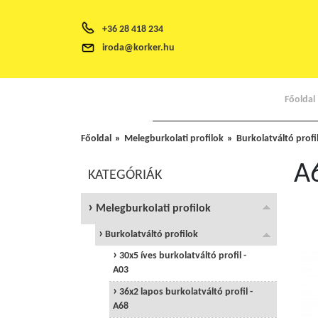
+36 28 418 234
iroda@korker.hu
Főoldal
Főoldal
Melegburkolati profilok
Burkolatváltó profi
A
KATEGÓRIÁK
Melegburkolati profilok
Burkolatváltó profilok
30x5 íves burkolatváltó profil -
A03
36x2 lapos burkolatváltó profil -
A68