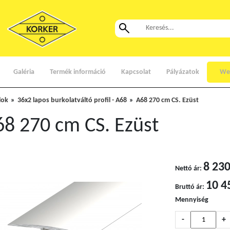
Galéria
Termék információ
Kapcsolat
Pályázatok
We
lok
36x2 lapos burkolatváltó profil - A68
A68 270 cm CS. Ezüst
68 270 cm CS. Ezüst
8 230
Nettó ár:
10 4
Bruttó ár:
Mennyiség
-
+