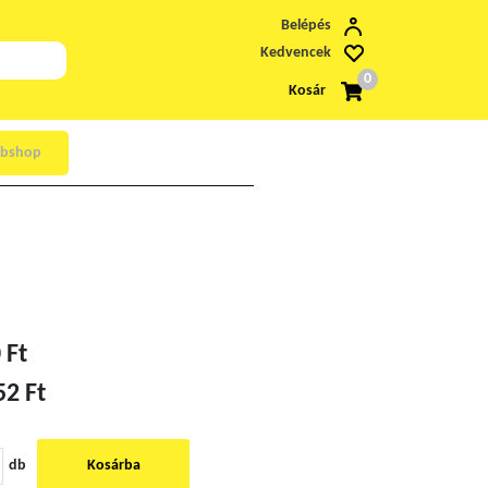
Belépés
Kedvencek
0
Kosár
bshop
 Ft
52 Ft
db
Kosárba