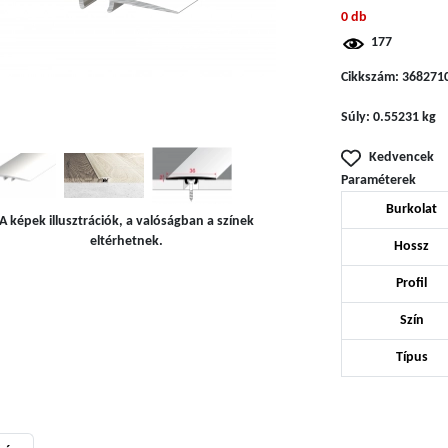
0 db
177
Cikkszám:
368271
Súly:
0.55231 kg
Kedvencek
Paraméterek
Burkolat
A képek illusztrációk, a valóságban a színek
eltérhetnek.
Hossz
Profil
Szín
Típus