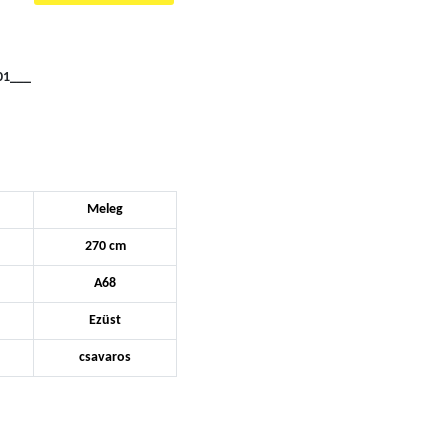
01___
Meleg
270 cm
A68
Ezüst
csavaros