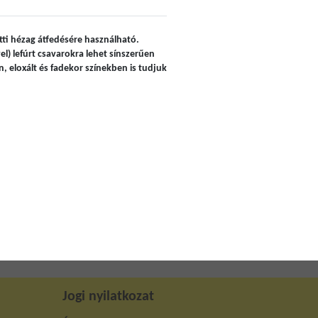
tti hézag átfedésére használható.
el) lefúrt csavarokra lehet sínszerűen
, eloxált és fadekor színekben is tudjuk
Jogi nyilatkozat