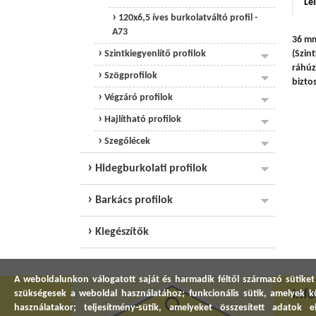
Leí
120x6,5 íves burkolatváltó profil -
A73
36 mm
Szintkiegyenlítő profilok
(Szin
ráhúz
Szögprofilok
biztos
Végzáró profilok
Hajlítható profilok
Szegőlécek
Hidegburkolati profilok
Barkács profilok
Kiegészítők
A weboldalunkon válogatott saját és harmadik féltől származó sütiket
Inf
szükségesek a weboldal használatához; funkcionális sütik, amelyek
használatakor; teljesítmény-sütik, amelyeket összesített adatok 