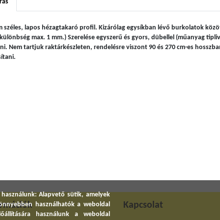
rás
 széles, lapos hézagtakaró profil. Kizárólag egysíkban lévő burkolatok közö
tkülönbség max. 1 mm.) Szerelése egyszerű és gyors, dübellel (műanyag tipliv
ni. Nem tartjuk raktárkészleten, rendelésre viszont 90 és 270 cm-es hosszban
ítani.
 használunk: Alapvető sütik, amelyek
ormációk
Kapcsolat
 könnyebben használhatók a weboldal
előállítására használunk a weboldal