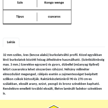
Szín
Kongo wenge
Típus
csavaros
Leírás
32 mm széles, íves (lencse alakú) burkolatváltó profil. Közel egysíkban
lévő burkolatok közötti hézag átfedésére használható. (Szintkülönbség
max. 3 mm.) Szerelése egyszerű és gyors, dübellel (műanyag tiplivel)
lefúrt csavarokra lehet sínszerűen ráhúzni. Néhány miliméter
elmozdulást megenged, rálépés esetén a zajmentességet beépített
szilikon csíkok biztosítják. Raktárkészletünkről 90 és 270 cm-es
szálakban, eloxált arany, ezüst, pezsgő és bronz színekben kapható.
Rendelésre emellett további eloxált, illetve laminált fadekor színekben
is.