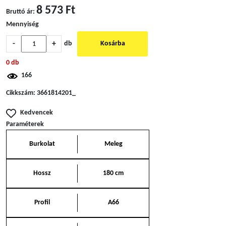
8 573 Ft
Bruttó ár:
Mennyiség
-
+
db
Kosárba
0 db
166
Cikkszám:
3661814201_
Kedvencek
Paraméterek
Burkolat
Meleg
Hossz
180 cm
Profil
A66