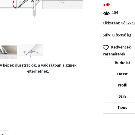
0 db
154
Cikkszám:
365271
Súly:
0.85338 kg
Kedvencek
Paraméterek
Burkolat
A képek illusztrációk, a valóságban a színek
eltérhetnek.
Hossz
Profil
Szín
Típus