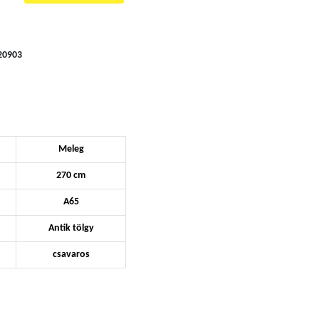
20903
Meleg
270 cm
A65
Antik tölgy
csavaros