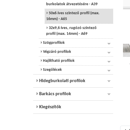
burkolatok átvezetésére - A39
50x6 íves szintező profil (max.
16mm) - A65
32x9,6 íves, rugózó szintező
profil (max. 14mm) - A69
Szögprofilok
Végzáró profilok
Hajlítható profilok
Szegőlécek
Hidegburkolati profilok
Barkács profilok
Kiegészítők