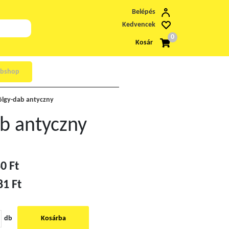
Belépés
Kedvencek
0
Kosár
bshop
tölgy-dab antyczny
ab antyczny
0 Ft
81 Ft
db
Kosárba