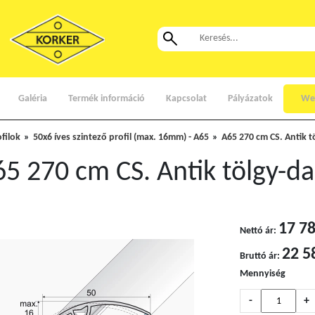
Galéria
Termék információ
Kapcsolat
Pályázatok
We
ofilok
50x6 íves szintező profil (max. 16mm) - A65
A65 270 cm CS. Antik 
5 270 cm CS. Antik tölgy-d
17 78
Nettó ár:
22 5
Bruttó ár:
Mennyiség
-
+