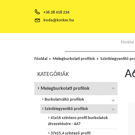
+36 28 418 234
iroda@korker.hu
Főoldal
Főoldal
Melegburkolati profilok
Szintkiegyenlítő pr
A6
KATEGÓRIÁK
Melegburkolati profilok
Burkolatváltó profilok
Szintkiegyenlítő profilok
41x16 szintezo profil burkolatok
átvezetésére - A47
37x15,4 szintező profil