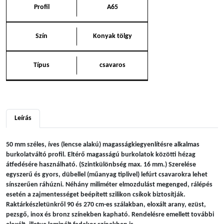
Profil
A65
Szín
Konyak tölgy
Típus
csavaros
Leírás
50 mm széles, íves (lencse alakú) magasságkiegyenlítésre alkalmas
burkolatváltó profil. Eltérő magasságú burkolatok közötti hézag
átfedésére használható. (Szintkülönbség max. 16 mm.) Szerelése
egyszerű és gyors, dübellel (műanyag tiplivel) lefúrt csavarokra lehet
sínszerűen ráhúzni. Néhány miliméter elmozdulást megenged, rálépés
esetén a zajmentességet beépített szilikon csíkok biztosítják.
Raktárkészletünkről 90 és 270 cm-es szálakban, eloxált arany, ezüst,
pezsgő, inox és bronz színekben kapható. Rendelésre emellett további