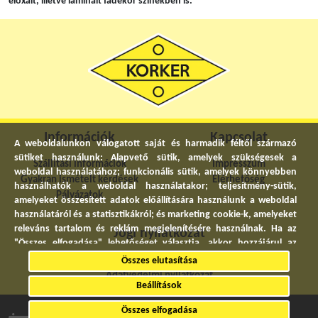
eloxált, illetve laminált fadekor színekben is.
Információk
Kapcsolat
A weboldalunkon válogatott saját és harmadik féltől származó
sütiket használunk: Alapvető sütik, amelyek szükségesek a
Szállítási információk
Impresszum
weboldal használatához; funkcionális sütik, amelyek könnyebben
Gyakran ismételt kérdések
Elérhetőség
használhatók a weboldal használatakor; teljesítmény-sütik,
Pályázatok
amelyeket összesített adatok előállítására használunk a weboldal
használatáról és a statisztikákról; és marketing cookie-k, amelyeket
releváns tartalom és reklám megjelenítésére használnak. Ha az
Jogi nyilatkozat
"Összes elfogadása" lehetőséget választja, akkor hozzájárul az
összes sütik használatához. A "Beállítások" részben bármikor
Általános szerződési feltételek
Összes elutasítása
elfogadhat és elutasíthat egyedi sütitípusokat, és visszavonhatja a
Adatvédelmi nyilatkozat
jövőre vonatkozó beleegyezését.
Beállítások
© 2022. Minden jog fenntartva.
Összes elfogadása
Adatvédelmi Nyilatkozat