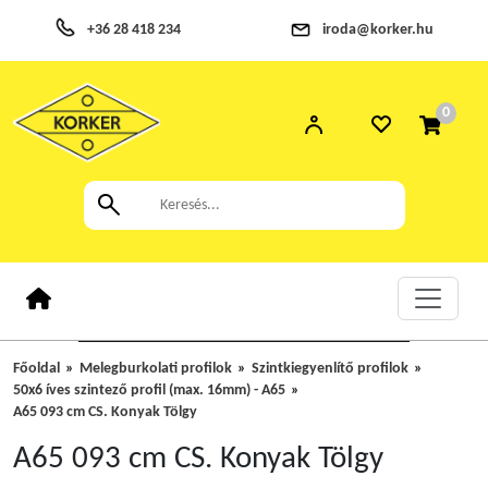
+36 28 418 234
iroda@korker.hu
0
Főoldal
Melegburkolati profilok
Szintkiegyenlítő profilok
50x6 íves szintező profil (max. 16mm) - A65
A65 093 cm CS. Konyak Tölgy
A65 093 cm CS. Konyak Tölgy