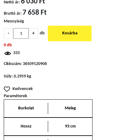
6 030 Ft
Nettó ár:
7 658 Ft
Bruttó ár:
Mennyiség
-
+
db
Kosárba
0 db
333
Cikkszám:
36509120906
Súly:
0.2959 kg
Kedvencek
Paraméterek
Burkolat
Meleg
Hossz
93 cm