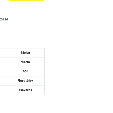
20914
Meleg
93 cm
A65
Fjordtölgy
csavaros