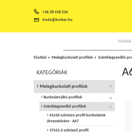
+36 28 418 234
iroda@korker.hu
Főoldal
Főoldal
Melegburkolati profilok
Szintkiegyenlítő pr
A6
KATEGÓRIÁK
Melegburkolati profilok
Burkolatváltó profilok
Szintkiegyenlítő profilok
41x16 szintezo profil burkolatok
átvezetésére - A47
37x15,4 szintező profil