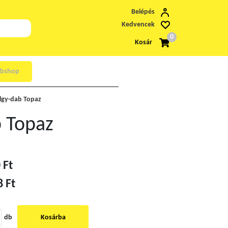
Belépés
Kedvencek
0
Kosár
bshop
ölgy-dab Topaz
b Topaz
 Ft
8 Ft
db
Kosárba