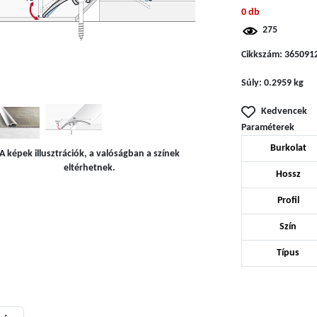
0 db
275
Cikkszám:
365091
Súly:
0.2959 kg
Kedvencek
Paraméterek
Burkolat
A képek illusztrációk, a valóságban a színek
eltérhetnek.
Hossz
Profil
Szín
Típus