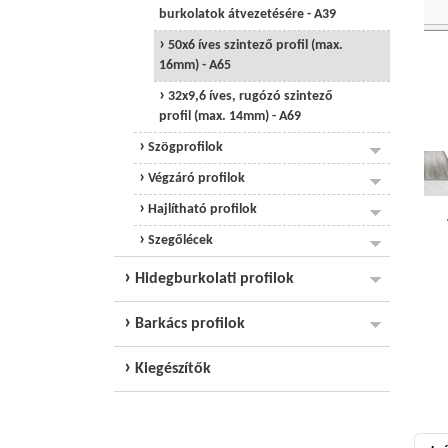
burkolatok átvezetésére - A39
50x6 íves szintező profil (max.
16mm) - A65
32x9,6 íves, rugózó szintező
profil (max. 14mm) - A69
Szögprofilok
Végzáró profilok
Hajlítható profilok
Szegőlécek
Hidegburkolati profilok
Barkács profilok
Kiegészítők