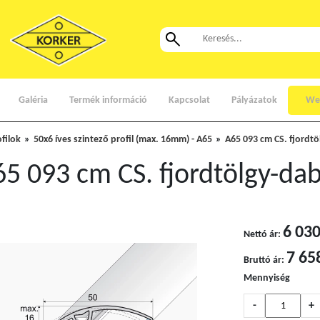
Galéria
Termék információ
Kapcsolat
Pályázatok
We
ofilok
50x6 íves szintező profil (max. 16mm) - A65
A65 093 cm CS. fjordt
5 093 cm CS. fjordtölgy-da
6 030
Nettó ár:
7 65
Bruttó ár:
Mennyiség
-
+