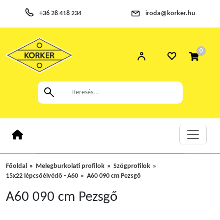
+36 28 418 234
iroda@korker.hu
0
Főoldal
Melegburkolati profilok
Szögprofilok
15x22 lépcsőélvédő - A60
A60 090 cm Pezsgő
A60 090 cm Pezsgő