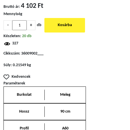
4 102 Ft
Bruttó ár:
Mennyiség
-
+
db
Kosárba
Készleten:
20 db
327
Cikkszám:
36009002___
Súly:
0.21549 kg
Kedvencek
Paraméterek
Burkolat
Meleg
Hossz
90 cm
Profil
A60