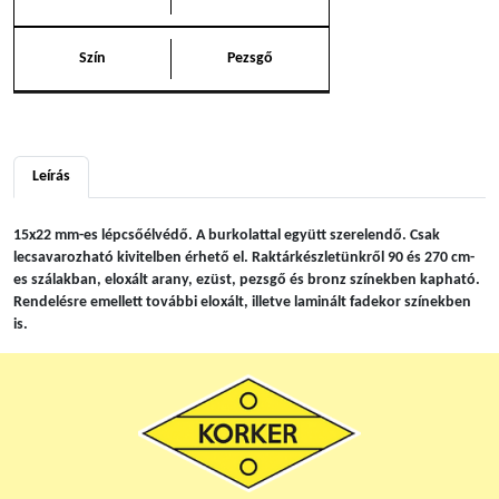
Szín
Pezsgő
Leírás
15x22 mm-es lépcsőélvédő. A burkolattal együtt szerelendő. Csak
lecsavarozható kivitelben érhető el. Raktárkészletünkről 90 és 270 cm-
es szálakban, eloxált arany, ezüst, pezsgő és bronz színekben kapható.
Rendelésre emellett további eloxált, illetve laminált fadekor színekben
is.