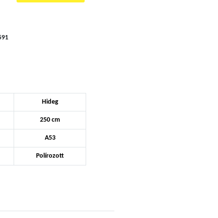
591
Hideg
250 cm
A53
Polírozott