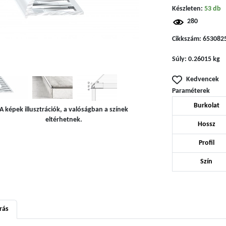
Készleten:
53 db
280
Cikkszám:
653082
Súly:
0.26015 kg
Kedvencek
Paraméterek
Burkolat
A képek illusztrációk, a valóságban a színek
eltérhetnek.
Hossz
Profil
Szín
rás