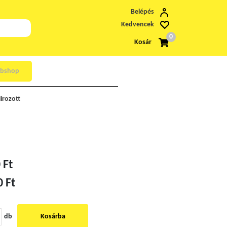
Belépés
Kedvencek
0
Kosár
bshop
írozott
 Ft
0 Ft
db
Kosárba