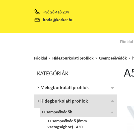
+36 28 418 234
iroda@korker.hu
Főoldal
Főoldal
Hidegburkolati profilok
Csempeélvédők
A
KATEGÓRIÁK
Melegburkolati profilok
Hidegburkolati profilok
Csempeélvédők
Csempeélvédő (8mm
vastagsághoz) - A50