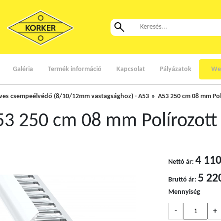
Galéria
Termék információ
Kapcsolat
Pályázatok
We
Íves csempeélvédő (8/10/12mm vastagsághoz) - A53
A53 250 cm 08 mm Pol
53 250 cm 08 mm Polírozott
4 110
Nettó ár:
5 22
Bruttó ár:
Mennyiség
-
+