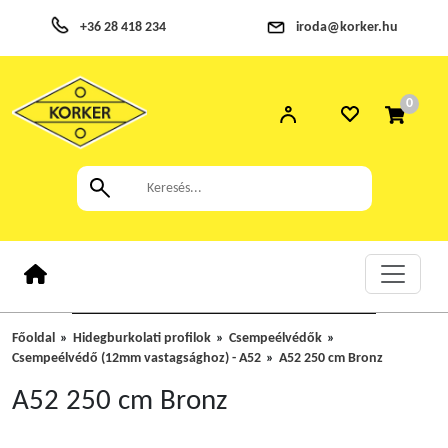
+36 28 418 234
iroda@korker.hu
0
Főoldal
Hidegburkolati profilok
Csempeélvédők
Csempeélvédő (12mm vastagsághoz) - A52
A52 250 cm Bronz
A52 250 cm Bronz