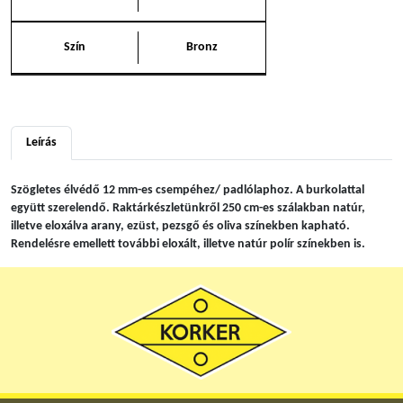
Szín
Bronz
Leírás
Szögletes élvédő 12 mm-es csempéhez/ padlólaphoz. A burkolattal
együtt szerelendő. Raktárkészletünkről 250 cm-es szálakban natúr,
illetve eloxálva arany, ezüst, pezsgő és oliva színekben kapható.
Rendelésre emellett további eloxált, illetve natúr polír színekben is.