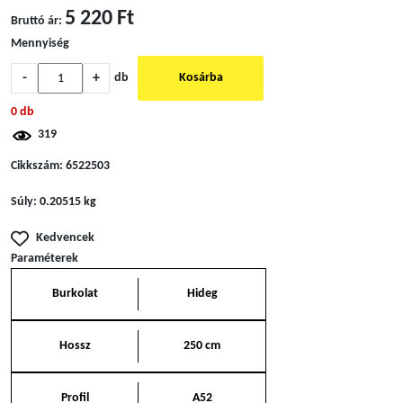
5 220 Ft
Bruttó ár:
Mennyiség
-
+
db
Kosárba
0 db
319
Cikkszám:
6522503
Súly:
0.20515 kg
Kedvencek
Paraméterek
Burkolat
Hideg
Hossz
250 cm
Profil
A52