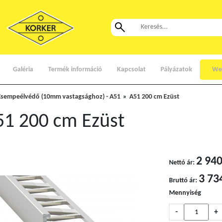
Galéria
Termék információ
Kapcsolat
Pályázatok
We
Csempeélvédő (10mm vastagsághoz) - A51
A51 200 cm Ezüst
51 200 cm Ezüst
2 940
Nettó ár:
3 73
Bruttó ár:
Mennyiség
-
+