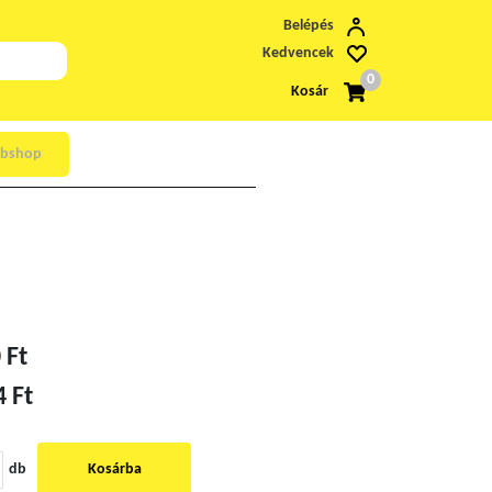
Belépés
Kedvencek
0
Kosár
bshop
 Ft
4 Ft
db
Kosárba