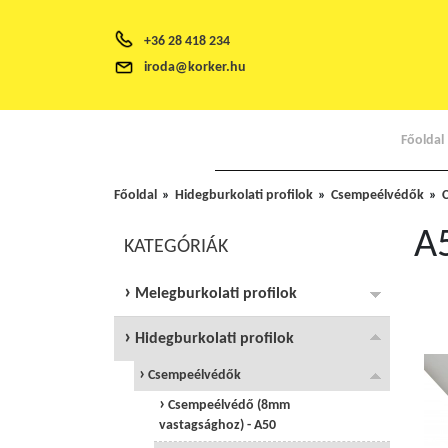
+36 28 418 234
iroda@korker.hu
Főoldal
Főoldal
Hidegburkolati profilok
Csempeélvédők
A
KATEGÓRIÁK
Melegburkolati profilok
Hidegburkolati profilok
Csempeélvédők
Csempeélvédő (8mm
vastagsághoz) - A50