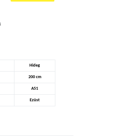
1
Hideg
200 cm
A51
Ezüst