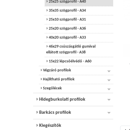
25x25 szögprofil - A40
35x35 szögprofil - A34
25x10 szögprofil - A31
25x20 szögprofil - A36
40x20 szögprofil - A33
46x29 csúszásgátló gumival
ellátott szögprofil - A38
15x22 lépcsőélvédő - A60
Végzáró profilok
Hajlítható profilok
Szegőlécek
Hidegburkolati profilok
Barkács profilok
Kiegészítők