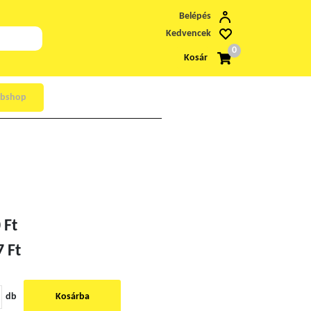
Belépés
Kedvencek
0
Kosár
bshop
 Ft
7 Ft
db
Kosárba