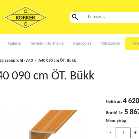
Galéria
Termék információ
Kapcsolat
Pályázatok
We
25 szögprofil - A40
A40 090 cm ÖT. Bükk
40 090 cm ÖT. Bükk
4 620
Nettó ár:
5 86
Bruttó ár:
Mennyiség
-
+