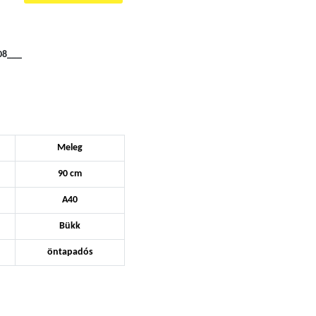
08___
Meleg
90 cm
A40
Bükk
öntapadós