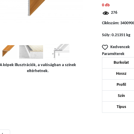
0 db
276
Cikkszám:
340090
Súly:
0.21351 kg
Kedvencek
Paraméterek
Burkolat
A képek illusztrációk, a valóságban a színek
eltérhetnek.
Hossz
Profil
Szín
Típus