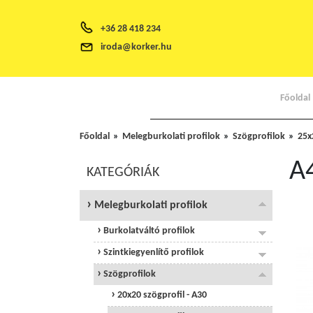
+36 28 418 234
iroda@korker.hu
Főoldal
Főoldal
Melegburkolati profilok
Szögprofilok
25x
A
KATEGÓRIÁK
Melegburkolati profilok
Burkolatváltó profilok
Szintkiegyenlítő profilok
Szögprofilok
20x20 szögprofil - A30