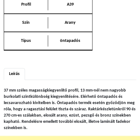
Profil
A39
Szín
Arany
Típus
öntapadós
Leírás
37 mm széles magasságkiegyenlítő profil, 13 mm-nél nem nagyobb
burkolati szintkülönbség kiegyenlítésére. Elérhető öntapadós és
lecsavarozható kivitelben is. Öntapadós termék esetén győződjön meg
róla, hogy a ragasztási felület tiszta és száraz. Raktárkészletünkről 90 és
270 cm-es szálakban, eloxált arany, ezüst, pezsgő és bronz színekben
kapható. Rendelésre emellett további eloxált, illetve laminált fadekor
színekben is.