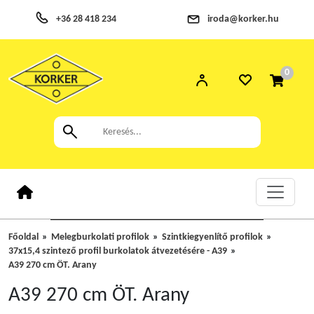
+36 28 418 234
iroda@korker.hu
0
Főoldal
Melegburkolati profilok
Szintkiegyenlítő profilok
37x15,4 szintező profil burkolatok átvezetésére - A39
A39 270 cm ÖT. Arany
A39 270 cm ÖT. Arany