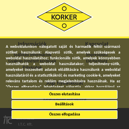
Információk
Kapcsolat
A weboldalunkon válogatott saját és harmadik féltől származó
sütiket használunk: Alapvető sütik, amelyek szükségesek a
Szállítási információk
Impresszum
weboldal használatához; funkcionális sütik, amelyek könnyebben
Gyakran ismételt kérdések
Elérhetőség
használhatók a weboldal használatakor; teljesítmény-sütik,
Pályázatok
amelyeket összesített adatok előállítására használunk a weboldal
használatáról és a statisztikákról; és marketing cookie-k, amelyeket
releváns tartalom és reklám megjelenítésére használnak. Ha az
Jogi nyilatkozat
"Összes elfogadása" lehetőséget választja, akkor hozzájárul az
összes sütik használatához. A "Beállítások" részben bármikor
Általános szerződési feltételek
Összes elutasítása
elfogadhat és elutasíthat egyedi sütitípusokat, és visszavonhatja a
Adatvédelmi nyilatkozat
jövőre vonatkozó beleegyezését.
Beállítások
© 2022. Minden jog fenntartva.
Összes elfogadása
Adatvédelmi Nyilatkozat
Létrehozta
I.T.C. Kft.