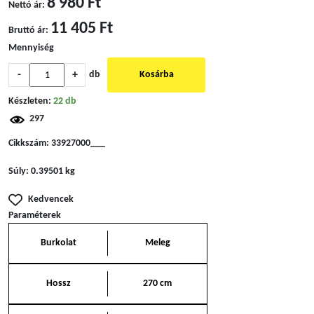
8 980 Ft
Nettó ár:
11 405 Ft
Bruttó ár:
Mennyiség
-
+
db
Kosárba
Készleten:
22 db
297
Cikkszám:
33927000___
Súly:
0.39501 kg
Kedvencek
Paraméterek
Burkolat
Meleg
Hossz
270 cm