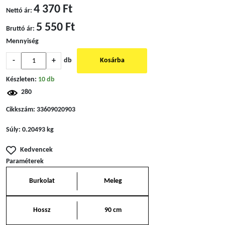
4 370 Ft
Nettó ár:
5 550 Ft
Bruttó ár:
Mennyiség
-
+
db
Kosárba
Készleten:
10 db
280
Cikkszám:
33609020903
Súly:
0.20493 kg
Kedvencek
Paraméterek
Burkolat
Meleg
Hossz
90 cm