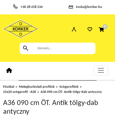
+36 28 418 234
iroda@korker.hu
0
Főoldal
Melegburkolati profilok
Szögprofilok
25x20 szögprofil - A36
A36 090 cm ÖT. Antik tölgy-dab antyczny
A36 090 cm ÖT. Antik tölgy-dab
antyczny