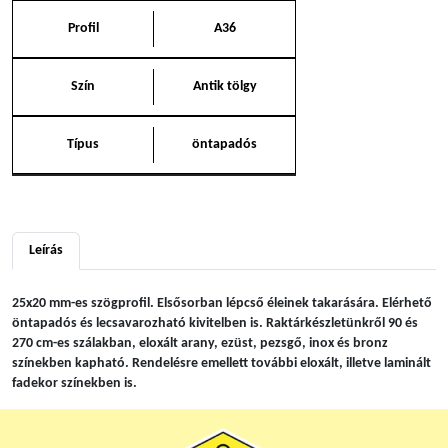
Profil
A36
Szín
Antik tölgy
Típus
öntapadós
Leírás
25x20 mm-es szögprofil. Elsősorban lépcső éleinek takarására. Elérhető
öntapadós és lecsavarozható kivitelben is. Raktárkészletünkről 90 és
270 cm-es szálakban, eloxált arany, ezüst, pezsgő, inox és bronz
színekben kapható. Rendelésre emellett további eloxált, illetve laminált
fadekor színekben is.