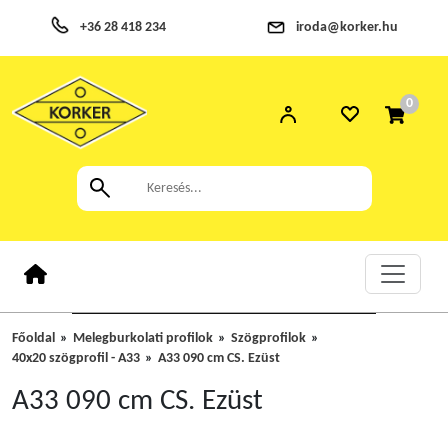
+36 28 418 234
iroda@korker.hu
0
Főoldal
Melegburkolati profilok
Szögprofilok
40x20 szögprofil - A33
A33 090 cm CS. Ezüst
A33 090 cm CS. Ezüst