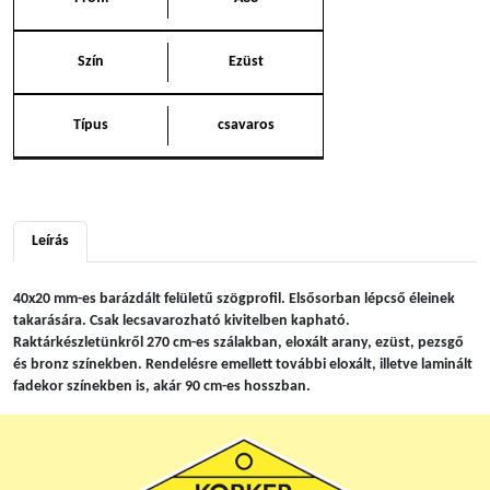
Szín
Ezüst
Típus
csavaros
Leírás
40x20 mm-es barázdált felületű szögprofil. Elsősorban lépcső éleinek
takarására. Csak lecsavarozható kivitelben kapható.
Raktárkészletünkről 270 cm-es szálakban, eloxált arany, ezüst, pezsgő
és bronz színekben. Rendelésre emellett további eloxált, illetve laminált
fadekor színekben is, akár 90 cm-es hosszban.