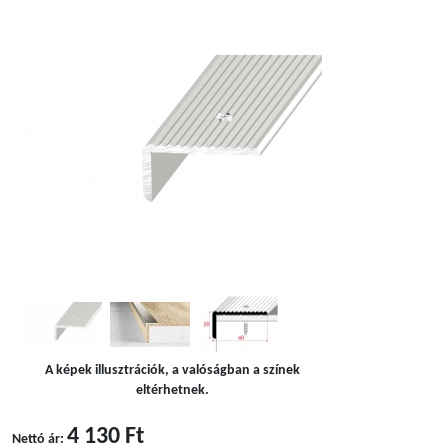
A képek illusztrációk, a valóságban a színek
eltérhetnek.
4 130 Ft
Nettó ár: