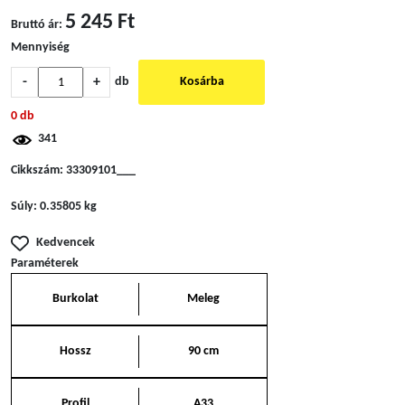
5 245 Ft
Bruttó ár:
Mennyiség
-
+
db
Kosárba
0 db
341
Cikkszám:
33309101___
Súly:
0.35805 kg
Kedvencek
Paraméterek
Burkolat
Meleg
Hossz
90 cm
Profil
A33