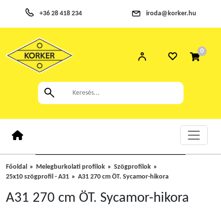
+36 28 418 234
iroda@korker.hu
0
Főoldal
Melegburkolati profilok
Szögprofilok
25x10 szögprofil - A31
A31 270 cm ÖT. Sycamor-hikora
A31 270 cm ÖT. Sycamor-hikora