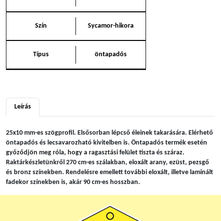
Szín
Sycamor-hikora
Típus
öntapadós
Leírás
25x10 mm-es szögprofil. Elsősorban lépcső éleinek takarására. Elérhető
öntapadós és lecsavarozható kivitelben is. Öntapadós termék esetén
győződjön meg róla, hogy a ragasztási felület tiszta és száraz.
Raktárkészletünkről 270 cm-es szálakban, eloxált arany, ezüst, pezsgő
és bronz színekben. Rendelésre emellett további eloxált, illetve laminált
fadekor színekben is, akár 90 cm-es hosszban.