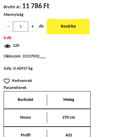
11 786 Ft
Bruttó ár:
Mennyiség
-
+
db
Kosárba
0 db
220
Cikkszám:
33127032___
Súly:
0.46937 kg
Kedvencek
Paraméterek
Burkolat
Meleg
Hossz
270 cm
Profil
A31