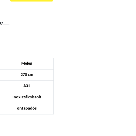
07___
Meleg
270 cm
A31
Inox-szálcsiszolt
öntapadós