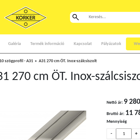
Galéria
Termék információ
Kapcsolat
Pályázatok
We
10 szögprofil - A31
A31 270 cm ÖT. Inox-szálcsiszolt
1 270 cm ÖT. Inox-szálcsiszo
9 280
Nettó ár:
11 7
Bruttó ár:
Mennyiség
-
+