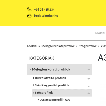
+36 28 418 234
iroda@korker.hu
Főoldal
Főoldal
Melegburkolati profilok
Szögprofilok
25x
A3
KATEGÓRIÁK
Melegburkolati profilok
Burkolatváltó profilok
Szintkiegyenlítő profilok
Szögprofilok
20x20 szögprofil - A30