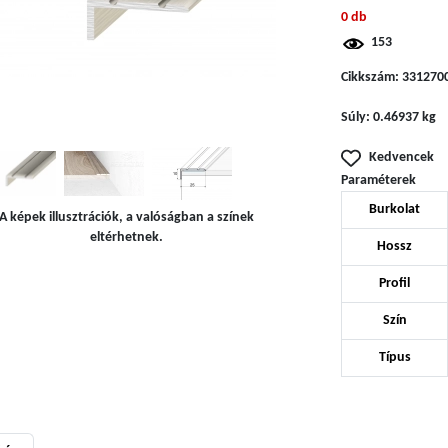
0 db
153
Cikkszám:
331270
Súly:
0.46937 kg
Kedvencek
Paraméterek
Burkolat
A képek illusztrációk, a valóságban a színek
eltérhetnek.
Hossz
Profil
Szín
Típus