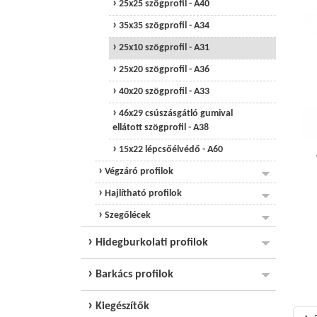
25x25 szögprofil - A40
35x35 szögprofil - A34
25x10 szögprofil - A31
25x20 szögprofil - A36
40x20 szögprofil - A33
46x29 csúszásgátló gumival
ellátott szögprofil - A38
15x22 lépcsőélvédő - A60
Végzáró profilok
Hajlítható profilok
Szegőlécek
Hidegburkolati profilok
Barkács profilok
Kiegészítők