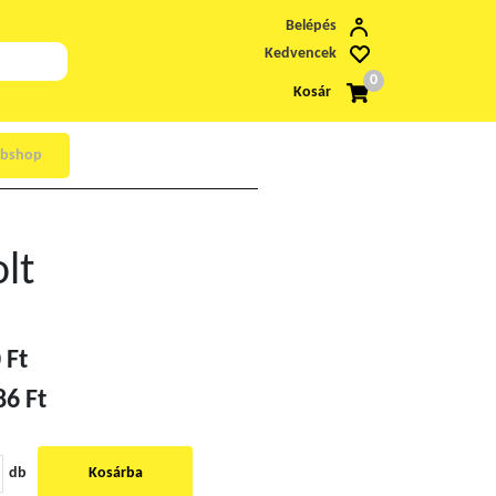
Belépés
Kedvencek
0
Kosár
bshop
lt
 Ft
86 Ft
db
Kosárba