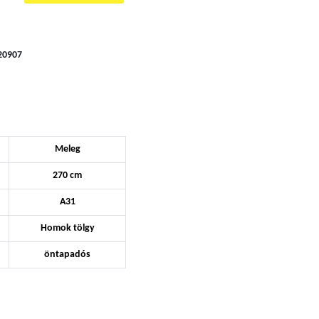
20907
Meleg
270 cm
A31
Homok tölgy
öntapadós