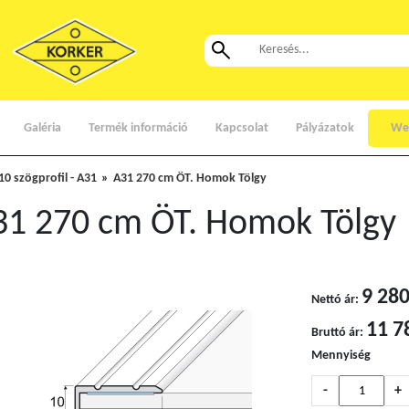
Galéria
Termék információ
Kapcsolat
Pályázatok
We
10 szögprofil - A31
A31 270 cm ÖT. Homok Tölgy
31 270 cm ÖT. Homok Tölgy
9 280
Nettó ár:
11 7
Bruttó ár:
Mennyiség
-
+