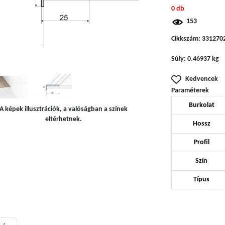
0 db
153
Cikkszám:
331270
Súly:
0.46937 kg
Kedvencek
Paraméterek
Burkolat
A képek illusztrációk, a valóságban a színek
eltérhetnek.
Hossz
Profil
Szín
Típus