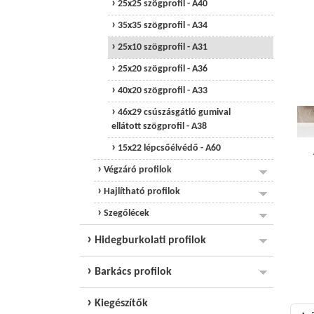
25x25 szögprofil - A40
35x35 szögprofil - A34
25x10 szögprofil - A31
25x20 szögprofil - A36
40x20 szögprofil - A33
46x29 csúszásgátló gumival
ellátott szögprofil - A38
15x22 lépcsőélvédő - A60
Végzáró profilok
Hajlítható profilok
Szegőlécek
Hidegburkolati profilok
Barkács profilok
Kiegészítők