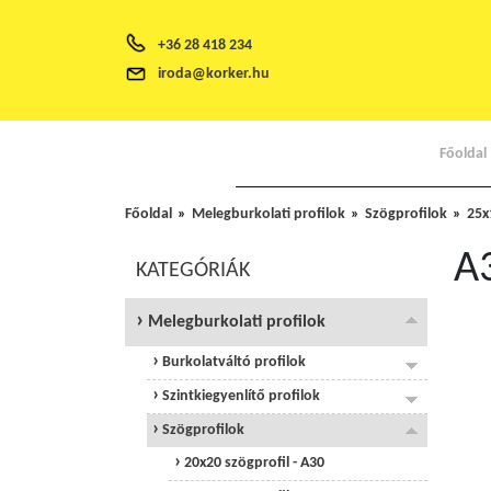
+36 28 418 234
iroda@korker.hu
Főoldal
Főoldal
Melegburkolati profilok
Szögprofilok
25x
A
KATEGÓRIÁK
Melegburkolati profilok
Burkolatváltó profilok
Szintkiegyenlítő profilok
Szögprofilok
20x20 szögprofil - A30