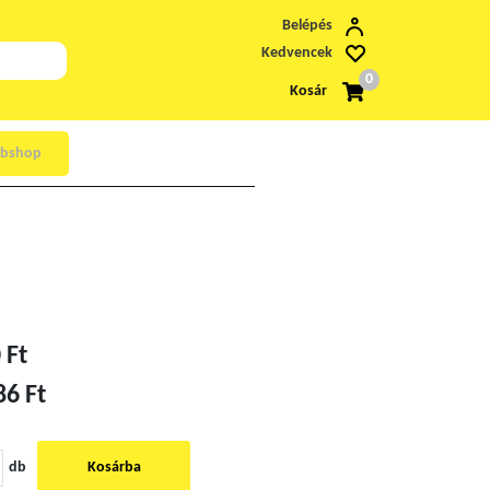
Belépés
Kedvencek
0
Kosár
bshop
 Ft
86 Ft
db
Kosárba