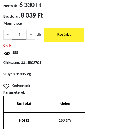
6 330 Ft
Nettó ár:
8 039 Ft
Bruttó ár:
Mennyiség
-
+
db
Kosárba
0 db
155
Cikkszám:
3311802701_
Súly:
0.31405 kg
Kedvencek
Paraméterek
Burkolat
Meleg
Hossz
180 cm