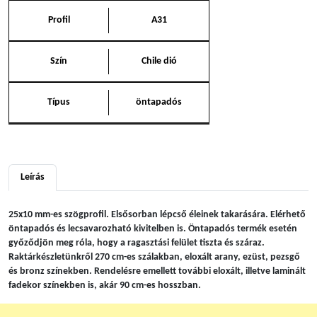
Profil
A31
Szín
Chile dió
Típus
öntapadós
Leírás
25x10 mm-es szögprofil. Elsősorban lépcső éleinek takarására. Elérhető
öntapadós és lecsavarozható kivitelben is. Öntapadós termék esetén
győződjön meg róla, hogy a ragasztási felület tiszta és száraz.
Raktárkészletünkről 270 cm-es szálakban, eloxált arany, ezüst, pezsgő
és bronz színekben. Rendelésre emellett további eloxált, illetve laminált
fadekor színekben is, akár 90 cm-es hosszban.