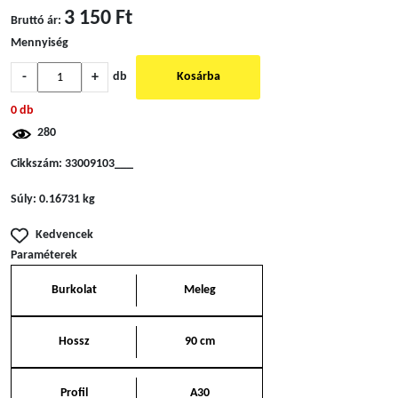
3 150 Ft
Bruttó ár:
Mennyiség
-
+
db
Kosárba
0 db
280
Cikkszám:
33009103___
Súly:
0.16731 kg
Kedvencek
Paraméterek
Burkolat
Meleg
Hossz
90 cm
Profil
A30