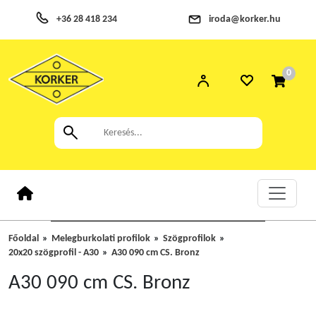
+36 28 418 234
iroda@korker.hu
0
Főoldal
Melegburkolati profilok
Szögprofilok
20x20 szögprofil - A30
A30 090 cm CS. Bronz
A30 090 cm CS. Bronz