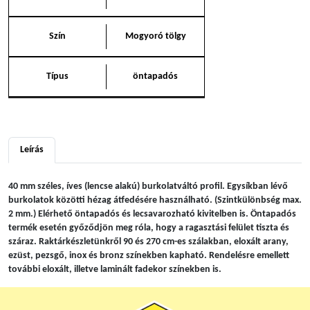
Szín
Mogyoró tölgy
Típus
öntapadós
Leírás
40 mm széles, íves (lencse alakú) burkolatváltó profil. Egysíkban lévő
burkolatok közötti hézag átfedésére használható. (Szintkülönbség max.
2 mm.) Elérhető öntapadós és lecsavarozható kivitelben is. Öntapadós
termék esetén győződjön meg róla, hogy a ragasztási felület tiszta és
száraz. Raktárkészletünkről 90 és 270 cm-es szálakban, eloxált arany,
ezüst, pezsgő, inox és bronz színekben kapható. Rendelésre emellett
további eloxált, illetve laminált fadekor színekben is.