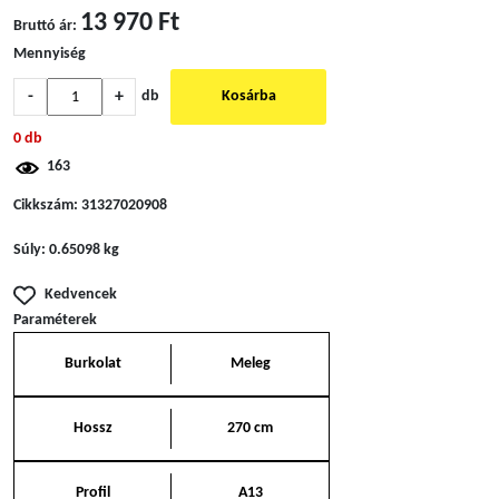
13 970 Ft
Bruttó ár:
Mennyiség
-
+
db
Kosárba
0 db
163
Cikkszám:
31327020908
Súly:
0.65098 kg
Kedvencek
Paraméterek
Burkolat
Meleg
Hossz
270 cm
Profil
A13