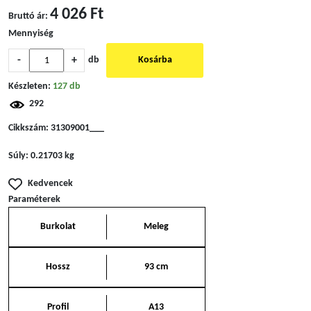
4 026 Ft
Bruttó ár:
Mennyiség
-
+
db
Kosárba
Készleten:
127 db
292
Cikkszám:
31309001___
Súly:
0.21703 kg
Kedvencek
Paraméterek
Burkolat
Meleg
Hossz
93 cm
Profil
A13