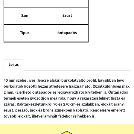
Szín
Ezüst
Típus
öntapadós
Leírás
40 mm széles, íves (lencse alakú) burkolatváltó profil. Egysíkban lévő
burkolatok közötti hézag átfedésére használható. (Szintkülönbség max.
2 mm.) Elérhető öntapadós és lecsavarozható kivitelben is. Öntapadós
termék esetén győződjön meg róla, hogy a ragasztási felület tiszta és
száraz. Raktárkészletünkről 90 és 270 cm-es szálakban, eloxált arany,
ezüst, pezsgő, inox és bronz színekben kapható. Rendelésre emellett
további eloxált, illetve laminált fadekor színekben is.