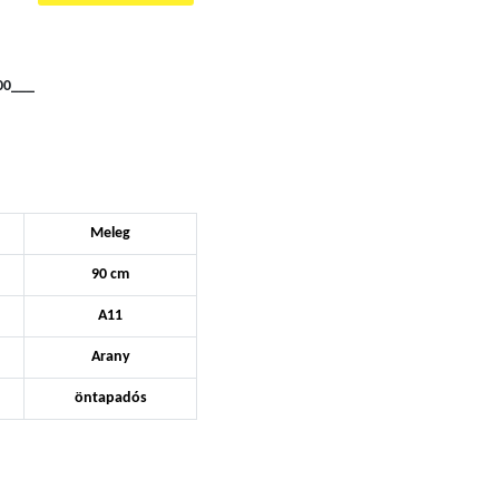
00___
Meleg
90 cm
A11
Arany
öntapadós