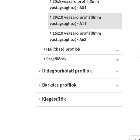
30x5 végzáró profil (3mm
vastagsághoz) - A01
39x10 végzáró profil (8mm
vastagsághoz) - A11
16x10 végzáró profil (8mm
vastagsághoz) - A63
Hajlítható profilok
Szegőlécek
Hidegburkolati profilok
Barkács profilok
Kiegészítők