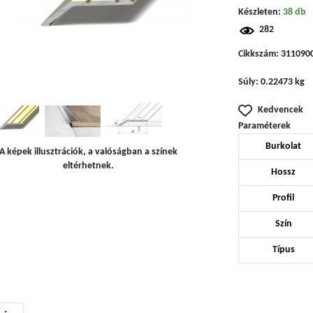
Készleten:
38 db
282
Cikkszám:
311090
Súly:
0.22473 kg
Kedvencek
Paraméterek
Burkolat
A képek illusztrációk, a valóságban a színek
eltérhetnek.
Hossz
Profil
Szín
Típus