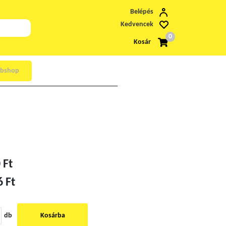
Belépés
Kedvencek
0
Kosár
bshop
 Ft
6 Ft
db
Kosárba