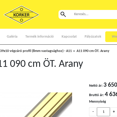
Galéria
Termék információ
Kapcsolat
Pályázatok
We
39x10 végzáró profil (8mm vastagsághoz) - A11
A11 090 cm ÖT. Arany
11 090 cm ÖT. Arany
3 650
Nettó ár:
4 63
Bruttó ár:
Mennyiség
-
+