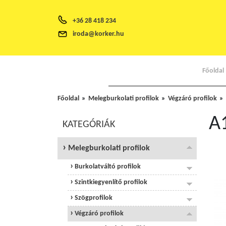
+36 28 418 234
iroda@korker.hu
Főoldal
Főoldal
Melegburkolati profilok
Végzáró profilok
A
KATEGÓRIÁK
Melegburkolati profilok
Burkolatváltó profilok
Szintkiegyenlítő profilok
Szögprofilok
Végzáró profilok