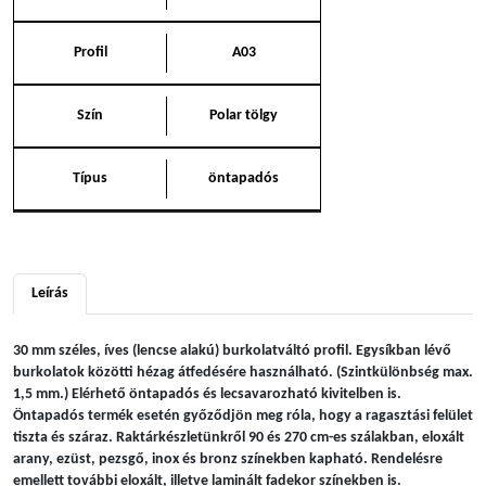
Profil
A03
Szín
Polar tölgy
Típus
öntapadós
Leírás
30 mm széles, íves (lencse alakú) burkolatváltó profil. Egysíkban lévő
burkolatok közötti hézag átfedésére használható. (Szintkülönbség max.
1,5 mm.) Elérhető öntapadós és lecsavarozható kivitelben is.
Öntapadós termék esetén győződjön meg róla, hogy a ragasztási felület
tiszta és száraz. Raktárkészletünkről 90 és 270 cm-es szálakban, eloxált
arany, ezüst, pezsgő, inox és bronz színekben kapható. Rendelésre
emellett további eloxált, illetve laminált fadekor színekben is.