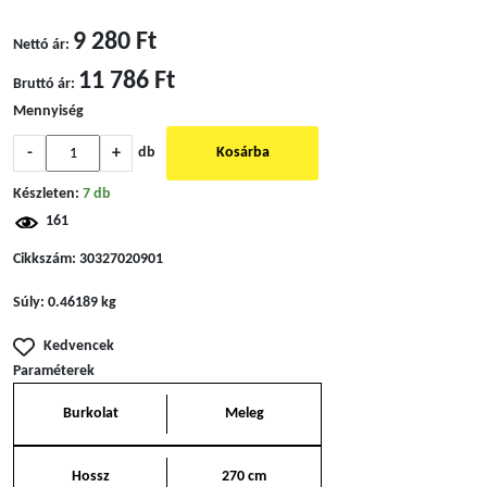
9 280 Ft
Nettó ár:
11 786 Ft
Bruttó ár:
Mennyiség
-
+
db
Kosárba
Készleten:
7 db
161
Cikkszám:
30327020901
Súly:
0.46189 kg
Kedvencek
Paraméterek
Burkolat
Meleg
Hossz
270 cm