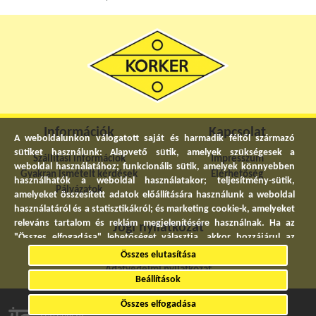
Információk
Kapcsolat
A weboldalunkon válogatott saját és harmadik féltől származó
sütiket használunk: Alapvető sütik, amelyek szükségesek a
Szállítási információk
Impresszum
weboldal használatához; funkcionális sütik, amelyek könnyebben
Gyakran ismételt kérdések
Elérhetőség
használhatók a weboldal használatakor; teljesítmény-sütik,
Pályázatok
amelyeket összesített adatok előállítására használunk a weboldal
használatáról és a statisztikákról; és marketing cookie-k, amelyeket
releváns tartalom és reklám megjelenítésére használnak. Ha az
Jogi nyilatkozat
"Összes elfogadása" lehetőséget választja, akkor hozzájárul az
összes sütik használatához. A "Beállítások" részben bármikor
Általános szerződési feltételek
Összes elutasítása
elfogadhat és elutasíthat egyedi sütitípusokat, és visszavonhatja a
Adatvédelmi nyilatkozat
jövőre vonatkozó beleegyezését.
Beállítások
© 2022. Minden jog fenntartva.
Összes elfogadása
Adatvédelmi Nyilatkozat
Létrehozta