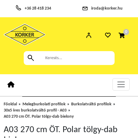
+36 28 418 234
iroda@korker.hu
0
Főoldal
Melegburkolati profilok
Burkolatváltó profilok
30x5 íves burkolatváltó profil - A03
A03 270 cm ÖT. Polar tölgy-dab bielony
A03 270 cm ÖT. Polar tölgy-dab