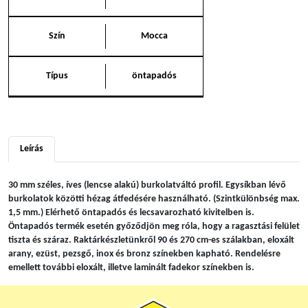
Szín
Mocca
Típus
öntapadós
Leírás
30 mm széles, íves (lencse alakú) burkolatváltó profil. Egysíkban lévő
burkolatok közötti hézag átfedésére használható. (Szintkülönbség max.
1,5 mm.) Elérhető öntapadós és lecsavarozható kivitelben is.
Öntapadós termék esetén győződjön meg róla, hogy a ragasztási felület
tiszta és száraz. Raktárkészletünkről 90 és 270 cm-es szálakban, eloxált
arany, ezüst, pezsgő, inox és bronz színekben kapható. Rendelésre
emellett további eloxált, illetve laminált fadekor színekben is.