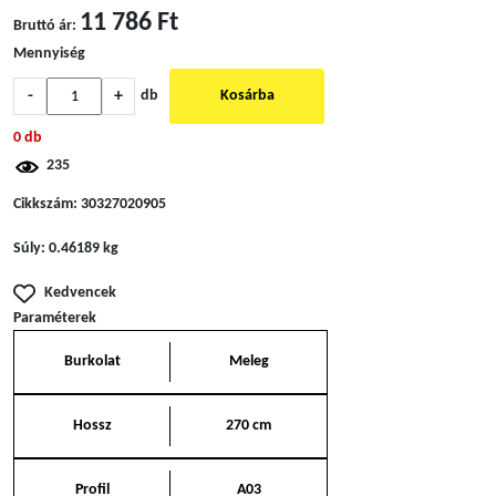
11 786 Ft
Bruttó ár:
Mennyiség
-
+
db
Kosárba
0 db
235
Cikkszám:
30327020905
Súly:
0.46189 kg
Kedvencek
Paraméterek
Burkolat
Meleg
Hossz
270 cm
Profil
A03