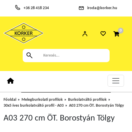
+36 28 418 234
iroda@korker.hu
0
Főoldal
Melegburkolati profilok
Burkolatváltó profilok
30x5 íves burkolatváltó profil - A03
A03 270 cm ÖT. Borostyán Tölgy
A03 270 cm ÖT. Borostyán Tölgy