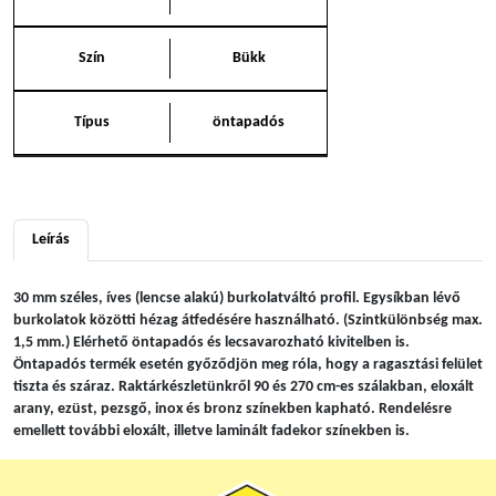
Szín
Bükk
Típus
öntapadós
Leírás
30 mm széles, íves (lencse alakú) burkolatváltó profil. Egysíkban lévő
burkolatok közötti hézag átfedésére használható. (Szintkülönbség max.
1,5 mm.) Elérhető öntapadós és lecsavarozható kivitelben is.
Öntapadós termék esetén győződjön meg róla, hogy a ragasztási felület
tiszta és száraz. Raktárkészletünkről 90 és 270 cm-es szálakban, eloxált
arany, ezüst, pezsgő, inox és bronz színekben kapható. Rendelésre
emellett további eloxált, illetve laminált fadekor színekben is.