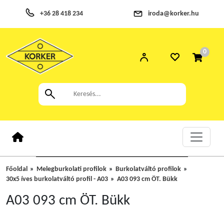
+36 28 418 234
iroda@korker.hu
0
Főoldal
Melegburkolati profilok
Burkolatváltó profilok
30x5 íves burkolatváltó profil - A03
A03 093 cm ÖT. Bükk
A03 093 cm ÖT. Bükk