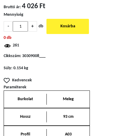
4 026 Ft
Bruttó ár:
Mennyiség
-
+
db
Kosárba
0 db
261
Cikkszám:
30309008___
Súly:
0.154 kg
Kedvencek
Paraméterek
Burkolat
Meleg
Hossz
93 cm
Profil
A03