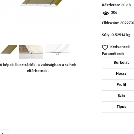
Készleten:
30 db
306
Cikkszám:
302270
Súly:
0.52514 kg
Kedvencek
Paraméterek
Burkolat
A képek illusztrációk, a valóságban a színek
eltérhetnek.
Hossz
Profil
Szín
Típus