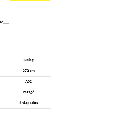
02___
Meleg
270 cm
A02
Pezsgő
öntapadós