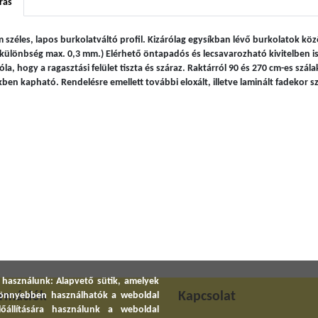
rás
 széles, lapos burkolatváltó profil. Kizárólag egysíkban lévő burkolatok kö
tkülönbség max. 0,3 mm.) Elérhető öntapadós és lecsavarozható kivitelben
óla, hogy a ragasztási felület tiszta és száraz. Raktárról 90 és 270 cm-es szál
kben kapható. Rendelésre emellett további eloxált, illetve laminált fadekor s
 használunk: Alapvető sütik, amelyek
ormációk
Kapcsolat
 könnyebben használhatók a weboldal
előállítására használunk a weboldal