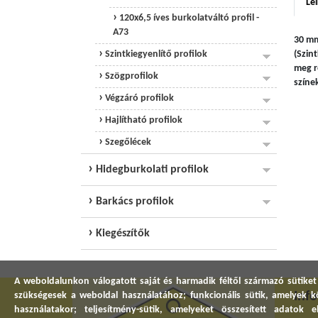
Leí
120x6,5 íves burkolatváltó profil -
A73
30 mm
Szintkiegyenlítő profilok
(Szin
meg r
Szögprofilok
színe
Végzáró profilok
Hajlítható profilok
Szegőlécek
Hidegburkolati profilok
Barkács profilok
Kiegészítők
A weboldalunkon válogatott saját és harmadik féltől származó sütiket
Inf
szükségesek a weboldal használatához; funkcionális sütik, amelyek
használatakor; teljesítmény-sütik, amelyeket összesített adatok 