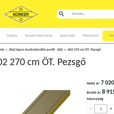
Galéria
Termék információ
Kapcsolat
Pályázatok
We
lok
30x2 lapos burkolatváltó profil - A02
A02 270 cm ÖT. Pezsgő
02 270 cm ÖT. Pezsgő
7 020
Nettó ár:
8 91
Bruttó ár:
Mennyiség
-
+