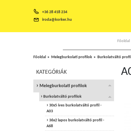
+36 28 418 234
iroda@korker.hu
Főoldal
Főoldal
Melegburkolati profilok
Burkolatváltó profi
A
KATEGÓRIÁK
Melegburkolati profilok
Burkolatváltó profilok
30x5 íves burkolatváltó profil -
A03
36x2 lapos burkolatváltó profil -
A68