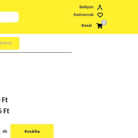
Belépés
Kedvencek
0
Kosár
bshop
 Ft
5 Ft
db
Kosárba