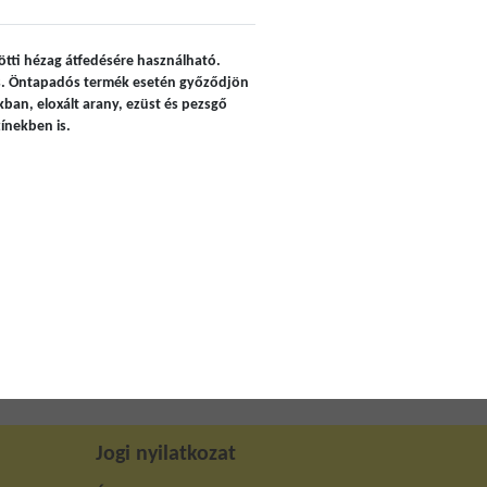
zötti hézag átfedésére használható.
 is. Öntapadós termék esetén győződjön
akban, eloxált arany, ezüst és pezsgő
zínekben is.
Jogi nyilatkozat