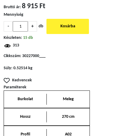
8 915 Ft
Bruttó ár:
Mennyiség
-
+
db
Kosárba
Készleten:
15 db
313
Cikkszám:
30227000___
Súly:
0.52514 kg
Kedvencek
Paraméterek
Burkolat
Meleg
Hossz
270 cm
Profil
A02