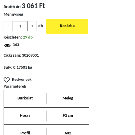
3 061 Ft
Bruttó ár:
Mennyiség
-
+
db
Kosárba
Készleten:
29 db
343
Cikkszám:
30209001___
Súly:
0.17501 kg
Kedvencek
Paraméterek
Burkolat
Meleg
Hossz
93 cm
Profil
A02