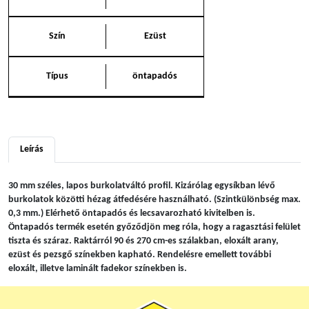
Szín
Ezüst
Típus
öntapadós
Leírás
30 mm széles, lapos burkolatváltó profil. Kizárólag egysíkban lévő
burkolatok közötti hézag átfedésére használható. (Szintkülönbség max.
0,3 mm.) Elérhető öntapadós és lecsavarozható kivitelben is.
Öntapadós termék esetén győződjön meg róla, hogy a ragasztási felület
tiszta és száraz. Raktárról 90 és 270 cm-es szálakban, eloxált arany,
ezüst és pezsgő színekben kapható. Rendelésre emellett további
eloxált, illetve laminált fadekor színekben is.