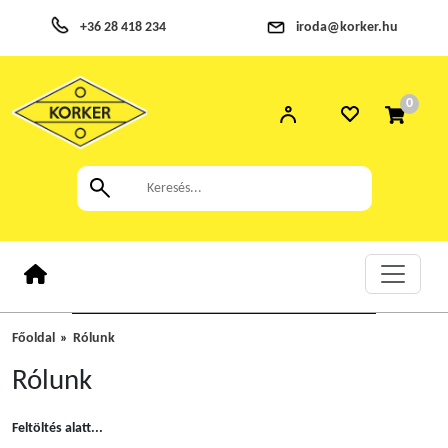
+36 28 418 234
iroda@korker.hu
0
Főoldal
Rólunk
Rólunk
Feltöltés alatt...