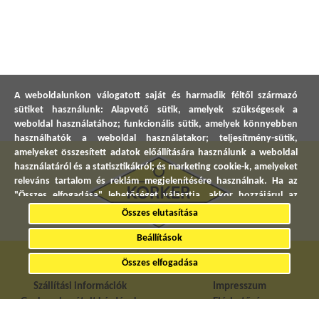
A weboldalunkon válogatott saját és harmadik féltől származó
sütiket használunk: Alapvető sütik, amelyek szükségesek a
weboldal használatához; funkcionális sütik, amelyek könnyebben
használhatók a weboldal használatakor; teljesítmény-sütik,
amelyeket összesített adatok előállítására használunk a weboldal
használatáról és a statisztikákról; és marketing cookie-k, amelyeket
releváns tartalom és reklám megjelenítésére használnak. Ha az
"Összes elfogadása" lehetőséget választja, akkor hozzájárul az
összes sütik használatához. A "Beállítások" részben bármikor
Összes elutasítása
elfogadhat és elutasíthat egyedi sütitípusokat, és visszavonhatja a
jövőre vonatkozó beleegyezését.
Beállítások
Információk
Kapcsolat
Összes elfogadása
Adatvédelmi Nyilatkozat
Szállítási információk
Impresszum
Gyakran ismételt kérdések
Elérhetőség
Pályázatok